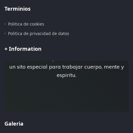
Terminios
Politica de cookies
Pagina iniciada 15 de Julio del 2.019
Politica de privacidad de datos
+ Information
Esta es la pagina personal de Jose Luis Tebar,
donde crea su espacio virtual Esfera Natural,
un sito especial para trabajar cuerpo, mente y
espiritu.
Galeria