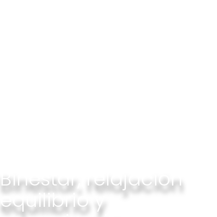
Binestar, relajación
equilibrio y