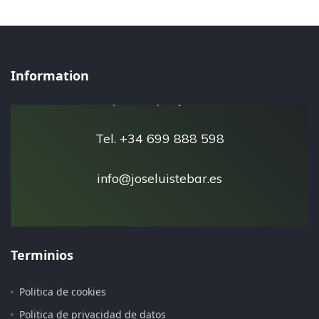
José Luis Tébar - Esfera Natural
Information
San Javier 30730
(Murcia) España
Tel. +34 699 888 598
info@joseluistebar.es
Terminios
Politica de cookies
Pagina iniciada 15 de Julio del 2.019
Politica de privacidad de datos