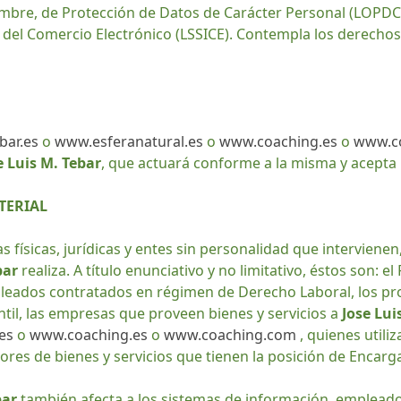
mbre, de Protección de Datos de Carácter Personal (LOPDCP) 
 del Comercio Electrónico (LSSICE). Contempla los derechos 
bar.es
o
www.esferanatural.es
o
www.coaching.es
o
www.c
e Luis M. Tebar
, que actuará conforme a la misma y acepta 
TERIAL
as físicas, jurídicas y entes sin personalidad que intervienen
bar
realiza. A título enunciativo y no limitativo, éstos son: 
pleados contratados en régimen de Derecho Laboral, los pr
il, las empresas que proveen bienes y servicios a
Jose Lui
es
o
www.coaching.es
o
www.coaching.com
, quienes utili
edores de bienes y servicios que tienen la posición de Enca
bar
también afecta a los sistemas de información, empleado