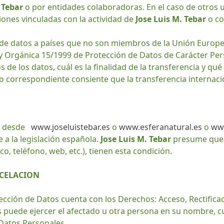
 Tebar
o por entidades colaboradoras. En el caso de otros 
iones vinculadas con la actividad de
Jose Luis M. Tebar
o con
l de datos a países que no son miembros de la Unión Europ
ey Orgánica 15/1999 de Protección de Datos de Carácter Pe
 de los datos, cuál es la finalidad de la transferencia y qué
o correspondiente consiente que la transferencia internacio
ta desde
www.joseluistebar.es
o
www.esferanatural.es
o
ww
a la legislación española.
Jose Luis M. Tebar
presume que l
o, teléfono, web, etc.), tienen esta condición.
NCELACION
tección de Datos cuenta con los Derechos: Acceso, Rectific
os puede ejercer el afectado u otra persona en su nombre, 
 Datos Personales.