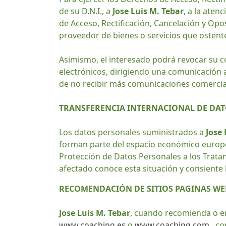
de su D.N.I., a
Jose Luis M. Tebar
, a la aten
de Acceso, Rectificación, Cancelación y Op
proveedor de bienes o servicios que ostent
Asimismo, el interesado podrá revocar su 
electrónicos, dirigiendo una comunicación
de no recibir más comunicaciones comerci
TRANSFERENCIA INTERNACIONAL DE DA
Los datos personales suministrados a
Jose 
forman parte del espacio económico europe
Protección de Datos Personales a los Trata
afectado conoce esta situación y consiente 
RECOMENDACIÓN DE SITIOS PAGINAS WE
Jose Luis M. Tebar
, cuando recomienda o e
www.coaching.es
o
www.coaching.com
, co