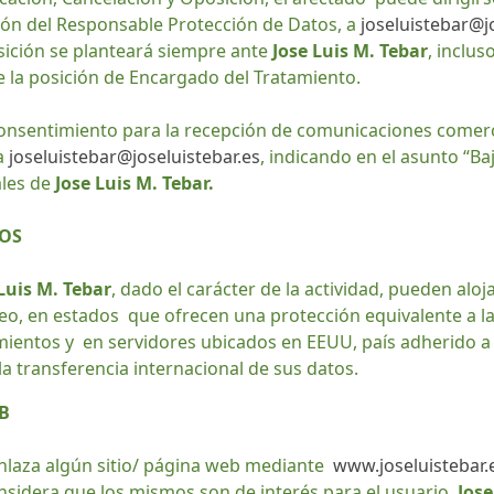
ción del Responsable Protección de Datos, a
joseluistebar@j
osición se planteará siempre ante
Jose Luis M. Tebar
, inclus
e la posición de Encargado del Tratamiento.
consentimiento para la recepción de comunicaciones comer
 a
joseluistebar@joseluistebar.es
, indicando en el asunto “B
ales de
Jose Luis M. Tebar.
TOS
Luis M. Tebar
, dado el carácter de la actividad, pueden alo
o, en estados que ofrecen una protección equivalente a la
mientos y en servidores ubicados en EEUU, país adherido a 
la transferencia internacional de sus datos.
B
nlaza algún sitio/ página web mediante
www.joseluistebar.
nsidera que los mismos son de interés para el usuario.
Jose