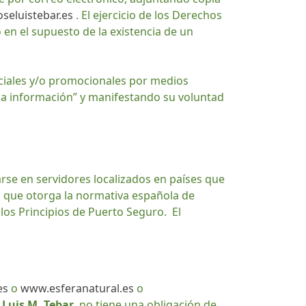
oseluistebar.es
. El ejercicio de los Derechos
o en el supuesto de la existencia de un
ciales y/o promocionales por medios
aja información” y manifestando su voluntad
jarse en servidores localizados en países que
 que otorga la normativa española de
los Principios de Puerto Seguro. El
es
o
www.esferanatural.es
o
 Luis M. Tebar
, no tiene una obligación de