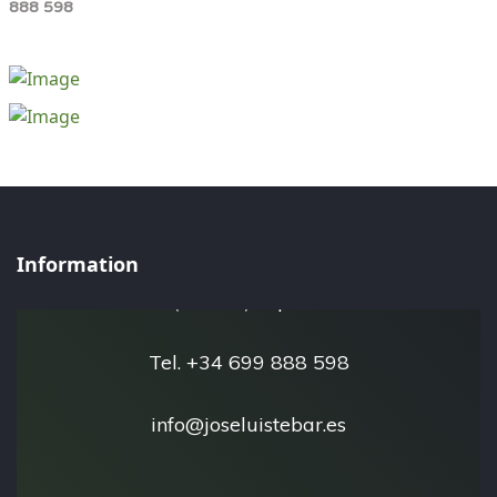
888 598
José Luis Tébar - Esfera Natural
Information
San Javier 30730
(Murcia) España
Tel. +34 699 888 598
info@joseluistebar.es