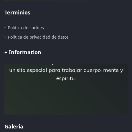
Terminios
Politica de cookies
Pagina iniciada 15 de Julio del 2.019
Politica de privacidad de datos
+ Information
Esta es la pagina personal de Jose Luis Tebar,
donde crea su espacio virtual Esfera Natural,
un sito especial para trabajar cuerpo, mente y
espiritu.
Galeria