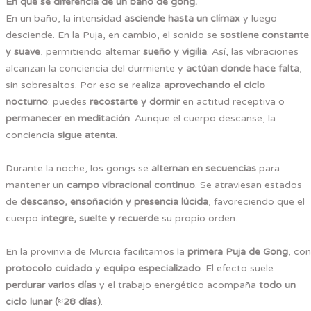
En qué se diferencia de un baño de gong.
En un baño, la intensidad
asciende hasta un clímax
y luego
desciende. En la Puja, en cambio, el sonido se
sostiene constante
y suave
, permitiendo alternar
sueño y vigilia
. Así, las vibraciones
alcanzan la conciencia del durmiente y
actúan donde hace falta
,
sin sobresaltos. Por eso se realiza
aprovechando el ciclo
nocturno
: puedes
recostarte y dormir
en actitud receptiva o
permanecer en meditación
. Aunque el cuerpo descanse, la
conciencia
sigue atenta
.
Durante la noche, los gongs se
alternan en secuencias
para
mantener un
campo vibracional continuo
. Se atraviesan estados
de
descanso, ensoñación y presencia lúcida
, favoreciendo que el
cuerpo
integre, suelte y recuerde
su propio orden.
En la provinvia de Murcia facilitamos la
primera Puja de Gong
, con
protocolo cuidado
y
equipo especializado
. El efecto suele
perdurar varios días
y el trabajo energético acompaña
todo un
ciclo lunar (≈28 días)
.