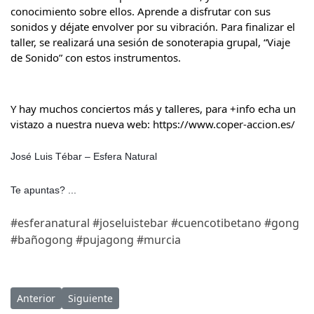
conocimiento sobre ellos. Aprende a disfrutar con sus 
sonidos y déjate envolver por su vibración. Para finalizar el 
taller, se realizará una sesión de sonoterapia grupal, “Viaje 
de Sonido” con estos instrumentos.
Y hay muchos conciertos más y talleres, para +info echa un 
vistazo a nuestra nueva web: 
https://www.coper-accion.es/
José Luis Tébar – Esfera Natural 
Te apuntas? ... 
#esferanatural
#joseluistebar
#cuencotibetano
#gong
#bañogong
#pujagong
#murcia
Artículo anterior: 18/09/22 Festival Pinatar OM en San Pedro de
Artículo siguiente: 29/02/20 Sábado a las 18:30 - Co
Anterior
Siguiente