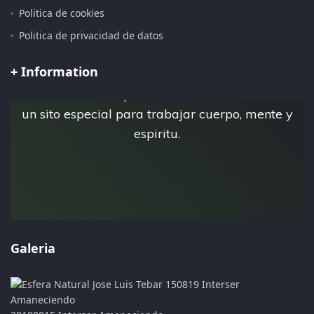
Politica de cookies
Pagina iniciada 15 de Julio del 2.019
Politica de privacidad de datos
+ Information
Esta es la pagina personal de Jose Luis Tebar,
donde crea su espacio virtual Esfera Natural,
un sito especial para trabajar cuerpo, mente y
espiritu.
Galeria