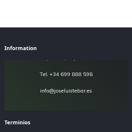
José Luis Tébar - Esfera Natural
Information
San Javier 30730
(Murcia) España
Tel. +34 699 888 598
info@joseluistebar.es
Terminios